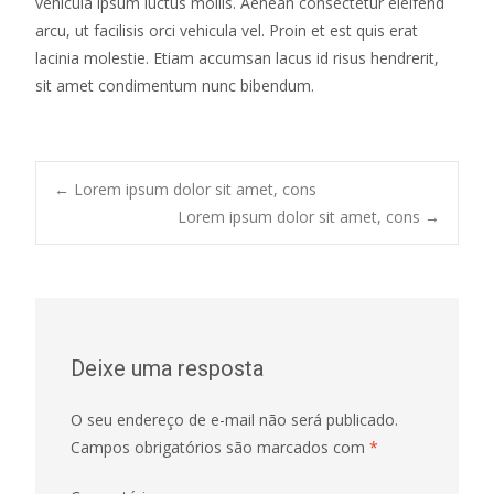
vehicula ipsum luctus mollis. Aenean consectetur eleifend
arcu, ut facilisis orci vehicula vel. Proin et est quis erat
lacinia molestie. Etiam accumsan lacus id risus hendrerit,
sit amet condimentum nunc bibendum.
←
Lorem ipsum dolor sit amet, cons
Lorem ipsum dolor sit amet, cons
→
Post navigation
Deixe uma resposta
O seu endereço de e-mail não será publicado.
Campos obrigatórios são marcados com
*