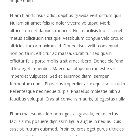
neque enim.
Etiam blandit risus odio, dapibus gravida velit dictum quis.
Nullam sit amet felis id dolor viverra volutpat. Morbi
ultrices orci et dapibus rhoncus. Nulla facilisis leo sit amet
metus sollicitudin tristique. Vestibulum congue velit orci, id
ultricies tortor maximus id. Donec risus velit, consequat
non porta in, efficitur ac massa. Curabitur sed quam
efficitur felis porta mollis a sit amet libero. Donec eleifend
id leo eget imperdiet. Maecenas at ipsum molestie velit
imperdiet vulputate. Sed et euismod diam, semper
fermentum nunc. Phasellus imperdiet ac ex quis sollicitudin.
Pellentesque nec neque turpis. Phasellus molestie nibh a
faucibus volutpat. Cras at convallis mauris, ut egestas nulla.
Etiam malesuada, leo non egestas gravida, enim lectus
facilisis mi, posuere dignissim ligula augue in neque. Duis
suscipit rutrum euismod. Proin eu eros eget purus ultricies