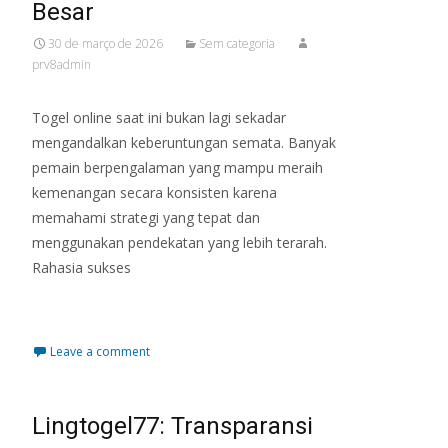
Besar
30 de março de 2026
Sem categoria
prv8admin
Togel online saat ini bukan lagi sekadar
mengandalkan keberuntungan semata. Banyak
pemain berpengalaman yang mampu meraih
kemenangan secara konsisten karena
memahami strategi yang tepat dan
menggunakan pendekatan yang lebih terarah.
Rahasia sukses
Ler mais…
Leave a comment
Lingtogel77: Transparansi