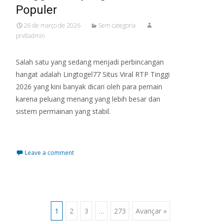
Populer
26 de março de 2026
Sem categoria
prv8admin
Salah satu yang sedang menjadi perbincangan
hangat adalah Lingtogel77 Situs Viral RTP Tinggi
2026 yang kini banyak dicari oleh para pemain
karena peluang menang yang lebih besar dan
sistem permainan yang stabil.
Ler mais…
Leave a comment
1
2
3
…
273
Avançar »