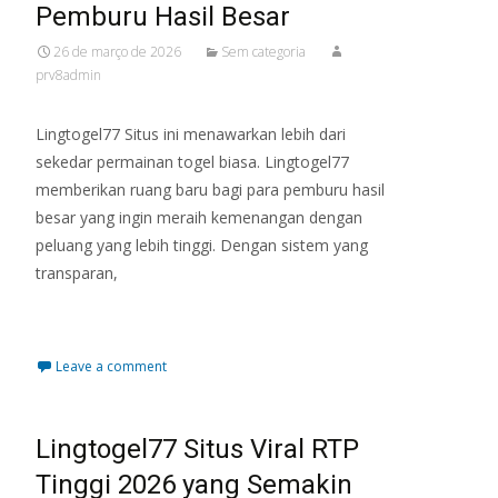
Pemburu Hasil Besar
26 de março de 2026
Sem categoria
prv8admin
Lingtogel77 Situs ini menawarkan lebih dari
sekedar permainan togel biasa. Lingtogel77
memberikan ruang baru bagi para pemburu hasil
besar yang ingin meraih kemenangan dengan
peluang yang lebih tinggi. Dengan sistem yang
transparan,
Ler mais…
Leave a comment
Lingtogel77 Situs Viral RTP
Tinggi 2026 yang Semakin