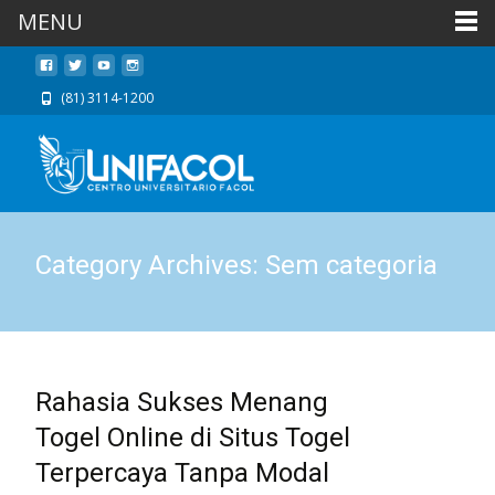
MENU
(81) 3114-1200
Category Archives: Sem categoria
Rahasia Sukses Menang
Togel Online di Situs Togel
Terpercaya Tanpa Modal