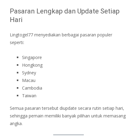
Pasaran Lengkap dan Update Setiap
Hari
Lingtogel77 menyediakan berbagai pasaran populer
seperti:
Singapore
Hongkong
Sydney
Macau
Cambodia
Taiwan
Semua pasaran tersebut diupdate secara rutin setiap hari,
sehingga pemain memiliki banyak pilihan untuk memasang
angka.