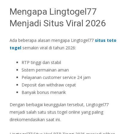
Mengapa Lingtogel77
Menjadi Situs Viral 2026
Ada beberapa alasan mengapa Lingtogel77
situs toto
togel
semakin viral di tahun 2026:
RTP tinggi dan stabil
Sistem permainan aman
Pelayanan customer service 24 jam
Deposit dan withdraw cepat
Banyak bonus menarik
Dengan berbagai keunggulan tersebut, Lingtogel77
menjadi salah satu situs togel online yang paling
direkomendasikan saat ini.