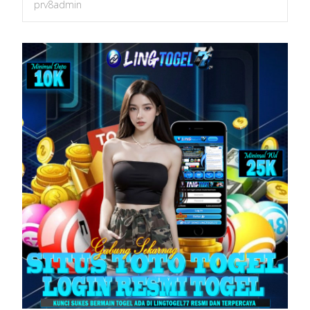
prv8admin