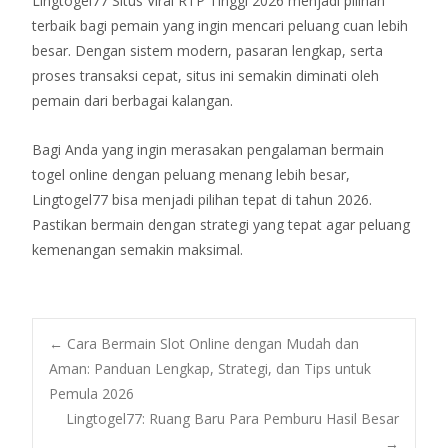
Lingtogel77 Situs Viral RTP Tinggi 2026 menjadi pilihan
terbaik bagi pemain yang ingin mencari peluang cuan lebih
besar. Dengan sistem modern, pasaran lengkap, serta
proses transaksi cepat, situs ini semakin diminati oleh
pemain dari berbagai kalangan.
Bagi Anda yang ingin merasakan pengalaman bermain
togel online dengan peluang menang lebih besar,
Lingtogel77 bisa menjadi pilihan tepat di tahun 2026.
Pastikan bermain dengan strategi yang tepat agar peluang
kemenangan semakin maksimal.
←
Cara Bermain Slot Online dengan Mudah dan
Aman: Panduan Lengkap, Strategi, dan Tips untuk
Post navigation
Pemula 2026
Lingtogel77: Ruang Baru Para Pemburu Hasil Besar
→