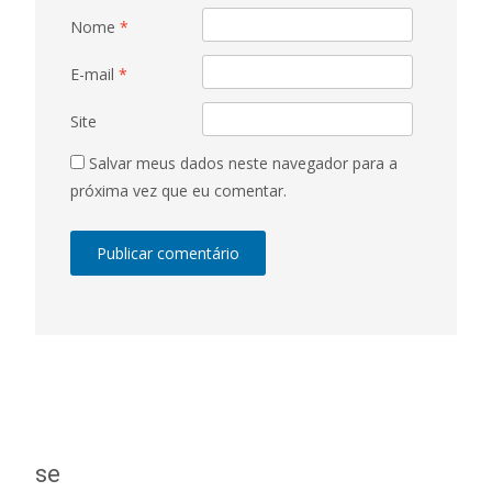
Nome
*
E-mail
*
Site
Salvar meus dados neste navegador para a
próxima vez que eu comentar.
se