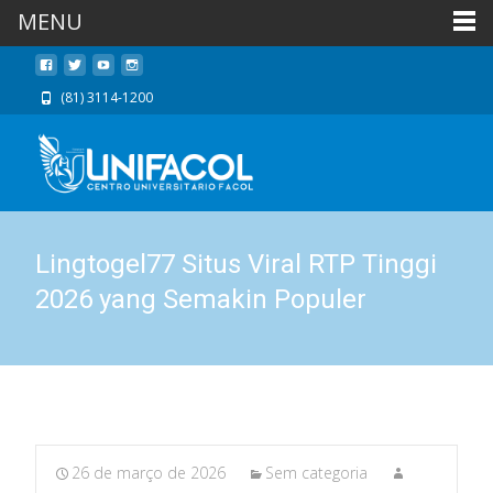
MENU
(81) 3114-1200
Lingtogel77 Situs Viral RTP Tinggi
2026 yang Semakin Populer
26 de março de 2026
Sem categoria